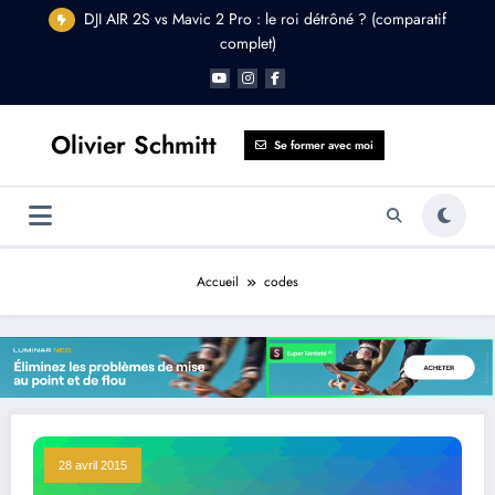
Aller
DJI AIR 2S vs Mavic 2 Pro : le roi détrôné ? (comparatif
au
complet)
contenu
Olivier Schmitt
Se former avec moi
Accueil
codes
28 avril 2015