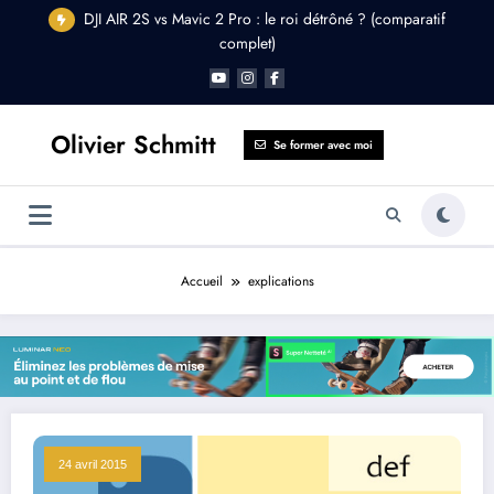
Aller
DJI AIR 2S vs Mavic 2 Pro : le roi détrôné ? (comparatif
au
complet)
contenu
Olivier Schmitt
Se former avec moi
Accueil
explications
24 avril 2015