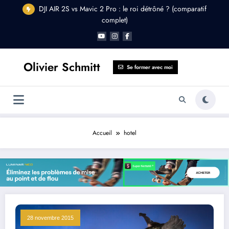
Aller
DJI AIR 2S vs Mavic 2 Pro : le roi détrôné ? (comparatif
au
complet)
contenu
Olivier Schmitt
Se former avec moi
Accueil
hotel
28 novembre 2015