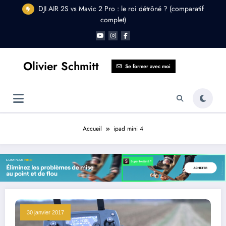
Aller
DJI AIR 2S vs Mavic 2 Pro : le roi détrôné ? (comparatif
au
complet)
contenu
Olivier Schmitt
Se former avec moi
Accueil
ipad mini 4
30 janvier 2017