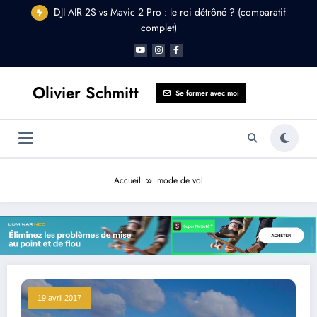
Aller
DJI AIR 2S vs Mavic 2 Pro : le roi détrôné ? (comparatif
au
complet)
contenu
Olivier Schmitt
Se former avec moi
Accueil
mode de vol
19 avril 2017