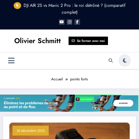
Aller
DJI AIR 2S vs Mavic 2 Pro : le roi détrôné ? (comparatif
au
complet)
contenu
Olivier Schmitt
Se former avec moi
Accueil
points forts
16 décembre 2015