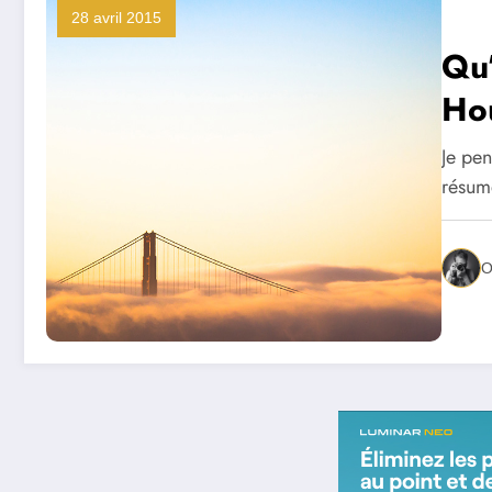
28 avril 2015
Qu’
Ho
Je pen
résum
O