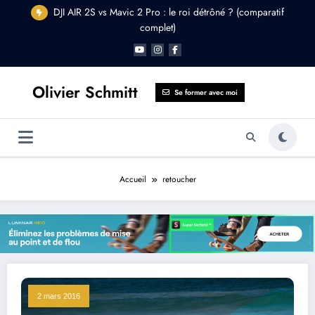
Aller
DJI AIR 2S vs Mavic 2 Pro : le roi détrôné ? (comparatif
au
complet)
contenu
Olivier Schmitt
Se former avec moi
Accueil
retoucher
2 mars 2016