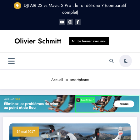
Aller
DJI AIR 2S vs Mavic 2 Pro : le roi détrôné ? (comparatif
au
complet)
contenu
Olivier Schmitt
Se former avec moi
Accueil
smartphone
14 mai 2017