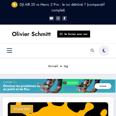
Aller
DJI AIR 2S vs Mavic 2 Pro : le roi détrôné ? (comparatif
au
complet)
contenu
Olivier Schmitt
Se former avec moi
Accueil
tag
27 avril 2015