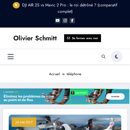
Aller
DJI AIR 2S vs Mavic 2 Pro : le roi détrôné ? (comparatif
au
complet)
contenu
Olivier Schmitt
Se former avec moi
Accueil
téléphone
14 mai 2017