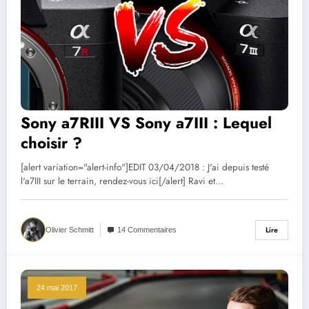
Sony a7RIII VS Sony a7III : Lequel
choisir ?
[alert variation="alert-info"]EDIT 03/04/2018 : J'ai depuis testé
l'a7III sur le terrain, rendez-vous ici[/alert] Ravi et…
Lire
Olivier Schmitt
14 Commentaires
24 mai 2017