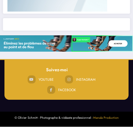
Suivez-moi
YOUTUBE
INSTAGRAM
FACEBOOK
© Olivier Schmitt - Photographe & vidéaste professionnel -
Manala Production