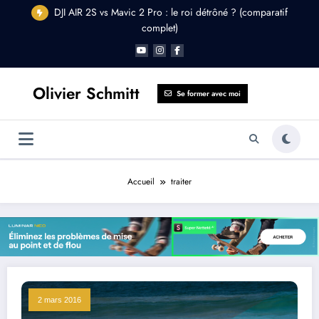
Aller
DJI AIR 2S vs Mavic 2 Pro : le roi détrôné ? (comparatif
au
complet)
contenu
Olivier Schmitt
Se former avec moi
Accueil
traiter
2 mars 2016