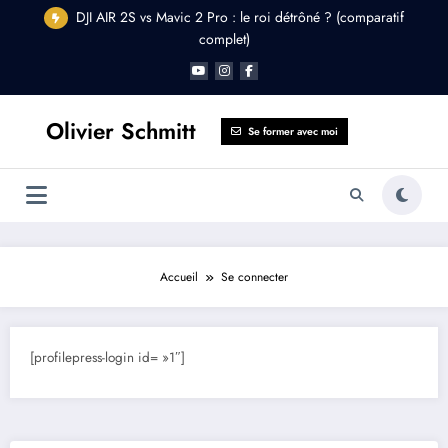
Aller
DJI AIR 2S vs Mavic 2 Pro : le roi détrôné ? (comparatif
au
complet)
contenu
Olivier Schmitt
Se former avec moi
Accueil
Se connecter
[profilepress-login id= »1″]