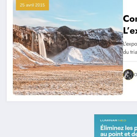
25 avril 2015
Co
L’e
L'expo
du tr
O