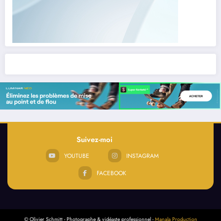
Suivez-moi
YOUTUBE
INSTAGRAM
FACEBOOK
© Olivier Schmitt - Photographe & vidéaste professionnel -
Manala Production