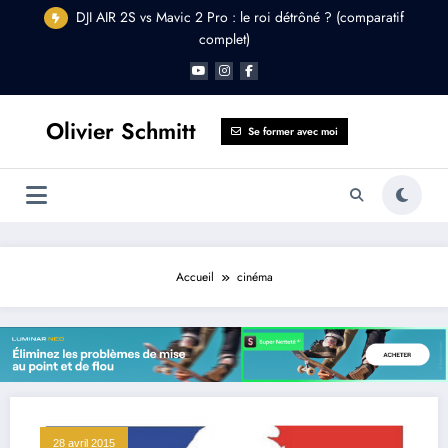
Aller
DJI AIR 2S vs Mavic 2 Pro : le roi détrôné ? (comparatif
au
complet)
contenu
Olivier Schmitt
Se former avec moi
Accueil
cinéma
28 avril 2015