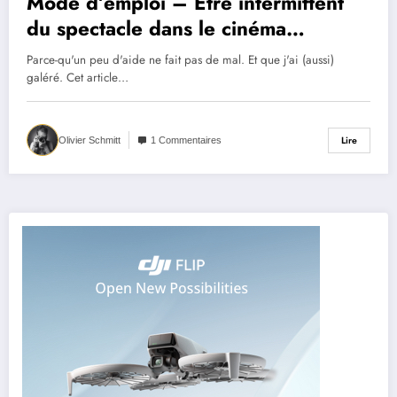
Mode d’emploi – Être intermittent
du spectacle dans le cinéma
d’animation et les VFX
Parce-qu'un peu d'aide ne fait pas de mal. Et que j'ai (aussi)
galéré. Cet article…
Lire
Olivier Schmitt
1 Commentaires