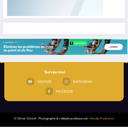
Suivez-moi
YOUTUBE
INSTAGRAM
FACEBOOK
© Olivier Schmitt - Photographe & vidéaste professionnel -
Manala Production