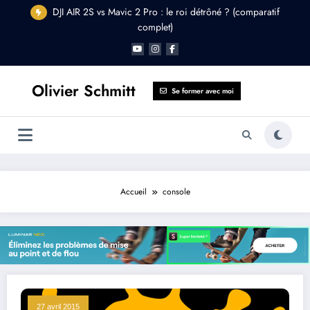
Aller
DJI AIR 2S vs Mavic 2 Pro : le roi détrôné ? (comparatif
au
complet)
contenu
Olivier Schmitt
Se former avec moi
Accueil
console
27 avril 2015