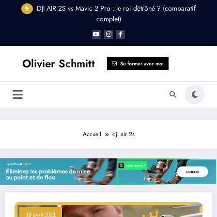
Aller
DJI AIR 2S vs Mavic 2 Pro : le roi détrôné ? (comparatif
au
complet)
contenu
Olivier Schmitt
Se former avec moi
Accueil
dji air 2s
18 avril 2021