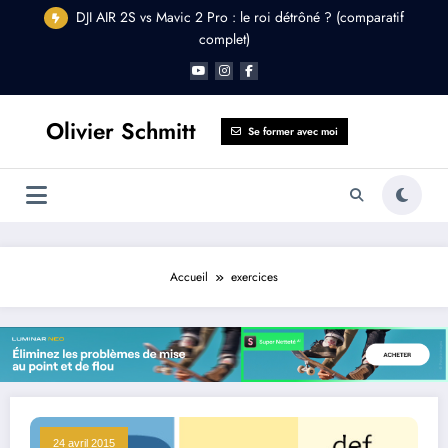
Aller
DJI AIR 2S vs Mavic 2 Pro : le roi détrôné ? (comparatif
au
complet)
contenu
Olivier Schmitt
Se former avec moi
Accueil
exercices
24 avril 2015