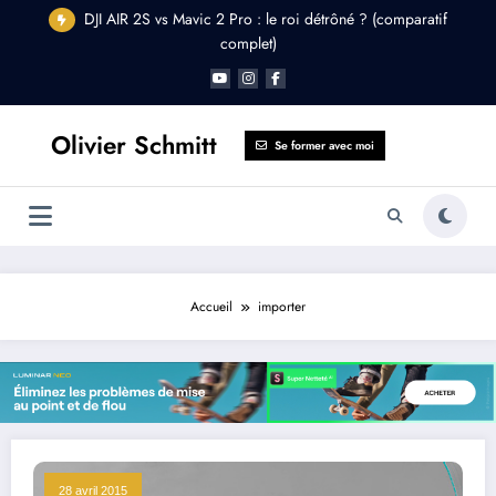
Aller
DJI AIR 2S vs Mavic 2 Pro : le roi détrôné ? (comparatif
au
complet)
contenu
Olivier Schmitt
Se former avec moi
Accueil
importer
28 avril 2015