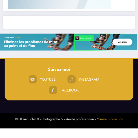
Suivez-moi
YOUTUBE
INSTAGRAM
FACEBOOK
© Olivier Schmitt - Photographe & vidéaste professionnel -
Manala Production