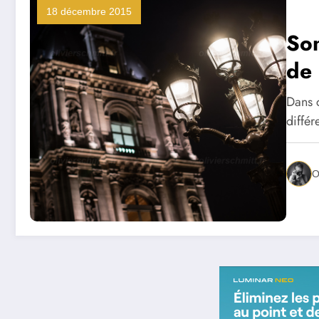
18 décembre 2015
Son
de
Dans c
diffé
O