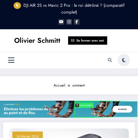
Aller
DJI AIR 2S vs Mavic 2 Pro : le roi détrôné ? (comparatif
au
complet)
contenu
Olivier Schmitt
Se former avec moi
Accueil
omment
24 février 2016