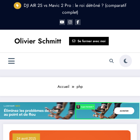
Aller
DJI AIR 2S vs Mavic 2 Pro : le roi détrôné ? (comparatif
au
complet)
contenu
Olivier Schmitt
Se former avec moi
Accueil
php
24 avril 2015