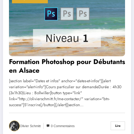
Formation Photoshop pour Débutants
en Alsace
[section label="Dates et infos" anchor="dates-et-infos"][alert
variation="alert-info"]Cours particulier sur demandeDurée : 4h30
(3x1h30)Lieu : Bollwiller[button type="link"
link="http://olivierschmitt.fr/me-contacter/" variation="btn-
success"]S'inscrire[/button][/alert][section…
Lire
Olivier Schmitt
0 Commentaires