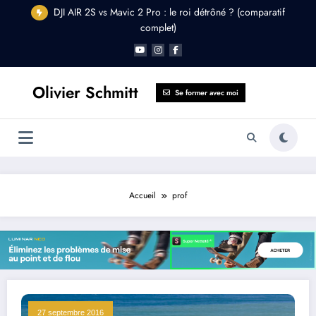
Aller
DJI AIR 2S vs Mavic 2 Pro : le roi détrôné ? (comparatif
au
complet)
contenu
Olivier Schmitt
Se former avec moi
Accueil
prof
27 septembre 2016