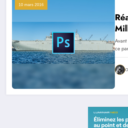
10 mars 2016
Réa
Mil
Avant 
ce pa
O