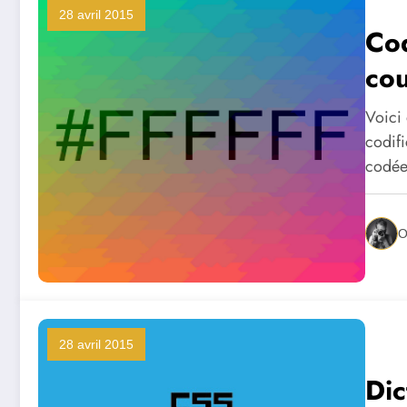
28 avril 2015
Co
co
Voici
codif
codé
O
28 avril 2015
Dic