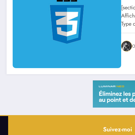
[sect
Affic
Type 
O
Suivez-moi