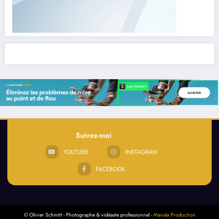
Suivez-moi
YOUTUBE
INSTAGRAM
FACEBOOK
© Olivier Schmitt - Photographe & vidéaste professionnel -
Manala Production