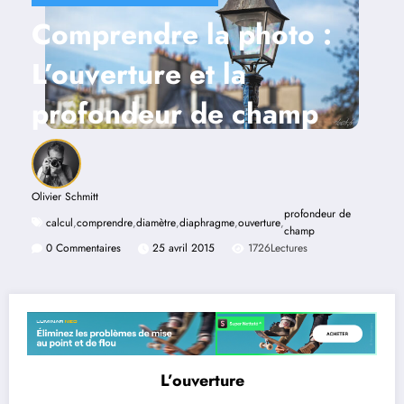
Comprendre la photo :
L’ouverture et la
profondeur de champ
Olivier Schmitt
profondeur de
calcul
,
comprendre
,
diamètre
,
diaphragme
,
ouverture
,
champ
0 Commentaires
25 avril 2015
1726
Lectures
L’ouverture