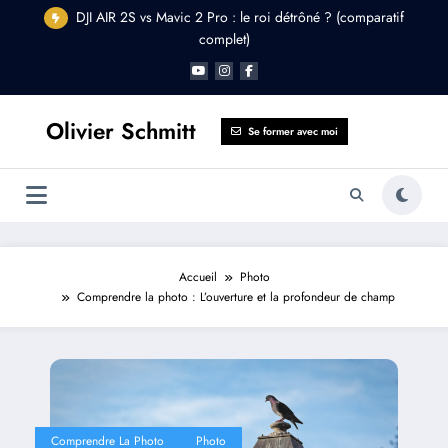
Aller
DJI AIR 2S vs Mavic 2 Pro : le roi détrôné ? (comparatif
au
DJI Osmo Pocket 2 : Est-il fait pour vous ?
complet)
contenu
Olivier Schmitt
Se former avec moi
Accueil
Photo
Comprendre la photo : L’ouverture et la profondeur de champ
Comprendre La Photo
Photo