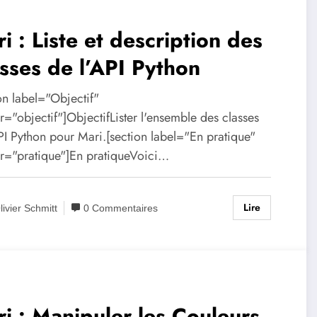
i : Liste et description des
sses de l’API Python
on label="Objectif"
="objectif"]ObjectifLister l'ensemble des classes
PI Python pour Mari.[section label="En pratique"
r="pratique"]En pratiqueVoici…
Lire
livier Schmitt
0 Commentaires
i : Manipuler les Couleurs