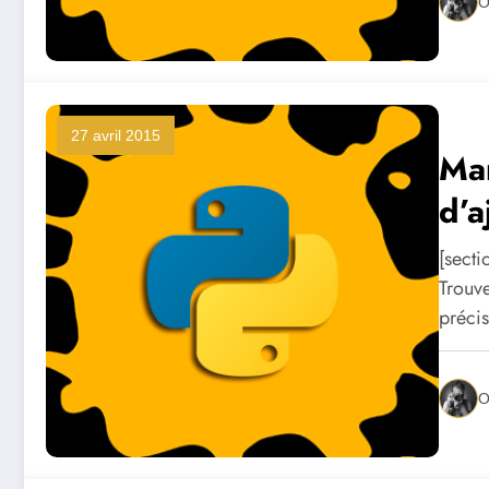
O
27 avril 2015
Mar
d’a
[secti
Trouve
préci
O