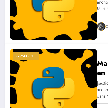
anchor
Mari 
O
27 avril 2015
Mar
en
[sect
ancho
dans 