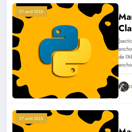
27 avril 2015
Mar
Cla
[secti
anchor
de l'A
ancho
O
27 avril 2015
Mar