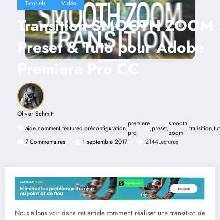
Tutoriels
Vidéo
Transition SMOOTH ZOOM 
Preset & Tuto pour Adobe
Premiere Pro CC
Olivier Schmitt
premiere
smooth
aide
,
comment
,
featured
,
préconfiguration
,
,
preset
,
,
transition
,
tu
pro
zoom
7 Commentaires
1 septembre 2017
2144
Lectures
Nous allons voir dans cet article comment réaliser une transition de