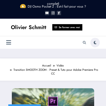
Aller
DJI Osmo Pocket 2 : Est-il fait pour vous ?
au
contenu
Olivier Schmitt
Se former avec moi
Accueil
Vidéo
Transition SMOOTH ZOOM : Preset & Tuto pour Adobe Premiere Pro
CC