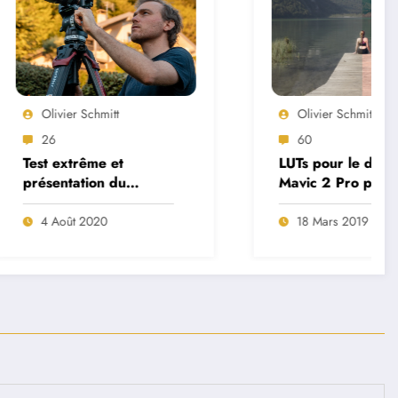
mitt
Olivier Schmitt
60
e et
LUTs pour le drone DJI
n du
Mavic 2 Pro par
y a7SIII
Olivier Schmitt
0
18 Mars 2019