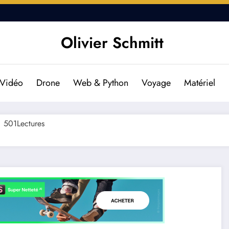
DJI Osmo Pocket 2 : Est-il f
Olivier Schmitt
Esthétique
Vidéo
Drone
Web & Python
Voyage
Matériel
501
Lectures