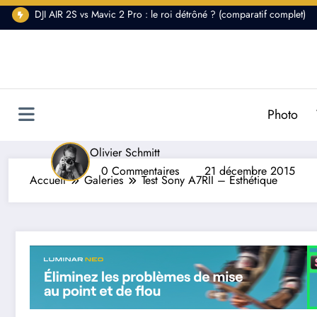
Aller
DJI AIR 2S vs Mavic 2 Pro : le roi détrôné ? (comparatif complet)
au
contenu
Test Sony A7RII – 
Photo
Olivier Schmitt
0 Commentaires
21 décembre 2015
Accueil
Galeries
Test Sony A7RII – Esthétique