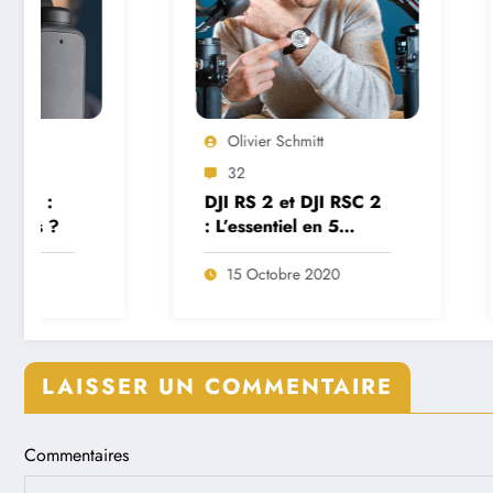
Olivier Schmitt
Olivier Sch
32
26
DJI RS 2 et DJI RSC 2
Test extrêm
: L’essentiel en 5
présentatio
minutes
nouveau Son
15 Octobre 2020
4 Août 202
LAISSER UN COMMENTAIRE
Commentaires