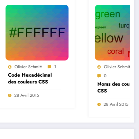
mitt
1
Olivier Schmitt
écimal
0
s CSS
Noms des couleurs
CSS
15
28 Avril 2015