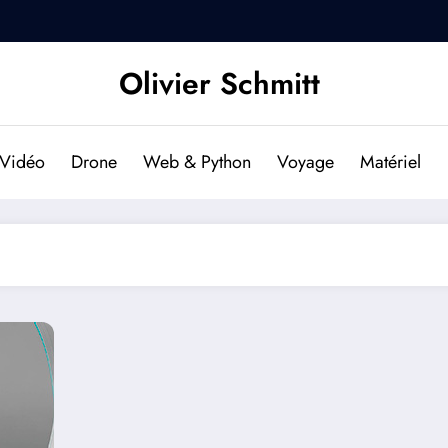
DJI RS 2 et DJI RSC 2 : L’es
Olivier Schmitt
Vidéo
Drone
Web & Python
Voyage
Matériel