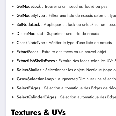
GetNodeLock
: Trouver si un nœud est locké ou pas
GetNodeByType
: Filtrer une liste de nœuds selon un typ
SetNodeLock
: Appliquer un lock ou unlock sur un nœu
DeleteNodeList
: Supprimer une liste de nœuds
CheckNodeType
: Vérifier le type d’une liste de nœuds
ExtractFaces
: Extraire des faces en un nouvel objet
ExtractUVsShellsFaces
: Extraire des faces selon les UVs 
SelectSimilar
: Sélectionner les objets identique (topolo
GrowSelectionLoop
: Augmenter/Diminuer une sélectio
SelectEdges
: Sélection automatique des Edges de dé
SelectCylinderEdges
: Sélection automatique des Edge
Textures & UVs