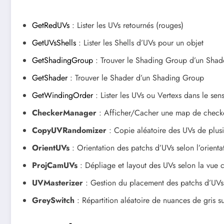
GetRedUVs
: Lister les UVs retournés (rouges)
GetUVsShells
: Lister les Shells d’UVs pour un objet
GetShadingGroup
: Trouver le Shading Group d’un Shad
GetShader
: Trouver le Shader d’un Shading Group
GetWindingOrder
: Lister les UVs ou Vertexs dans le sen
CheckerManager
: Afficher/Cacher une map de checker
CopyUVRandomizer
: Copie aléatoire des UVs de plusie
OrientUVs
: Orientation des patchs d’UVs selon l’orientat
ProjCamUVs
: Dépliage et layout des UVs selon la vue
UVMasterizer
: Gestion du placement des patchs d’UVs
GreySwitch
: Répartition aléatoire de nuances de gris su