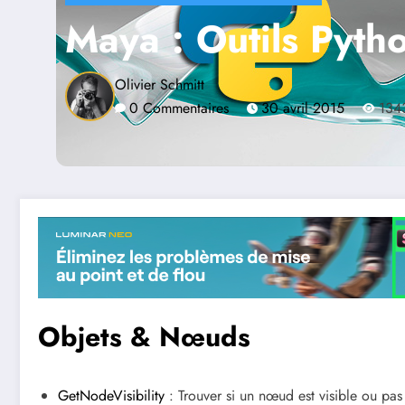
Maya : Outils Pyth
Olivier Schmitt
0 Commentaires
30 avril 2015
134
Objets & Nœuds
GetNodeVisibility
: Trouver si un nœud est visible ou pas