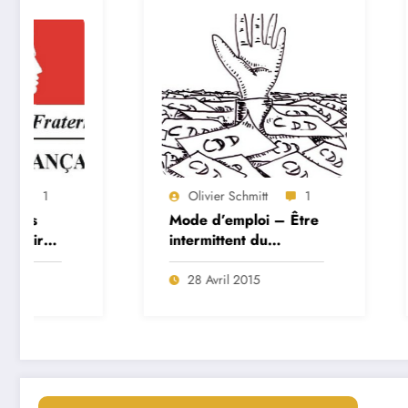
Olivier Schmitt
1
Olivier Sch
Mode d’emploi – Être
Code Hexad
intermittent du
des couleur
spectacle dans le
cinéma d’animation et
28 Avril 2015
28 Avril 20
les VFX