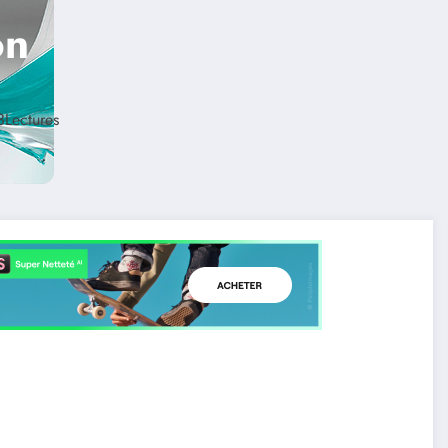
on
3
Lectures