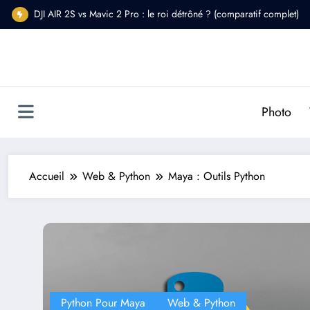
Aller
DJI AIR 2S vs Mavic 2 Pro : le roi détrôné ? (comparatif complet)
au
DJI Osmo Pocket 2 : Est-il fait pour vous ?
contenu
Photo
Accueil
Web & Python
Maya : Outils Python
Python Pour Maya
Web & Python