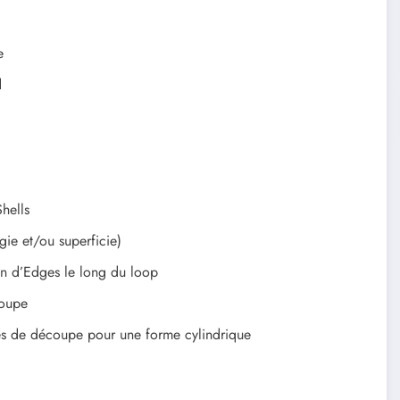
e
d
Shells
gie et/ou superficie)
n d’Edges le long du loop
coupe
s de découpe pour une forme cylindrique