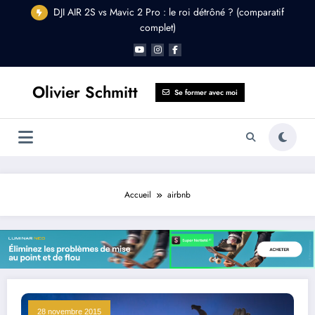
Aller
DJI AIR 2S vs Mavic 2 Pro : le roi détrôné ? (comparatif
au
complet)
contenu
Olivier Schmitt
Se former avec moi
Accueil
airbnb
28 novembre 2015