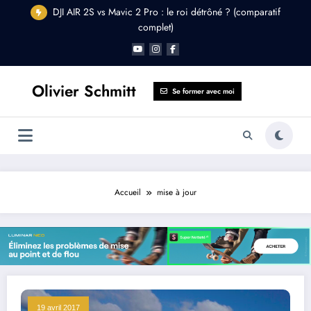
Aller
DJI AIR 2S vs Mavic 2 Pro : le roi détrôné ? (comparatif
au
complet)
contenu
Olivier Schmitt
Se former avec moi
Accueil
mise à jour
19 avril 2017