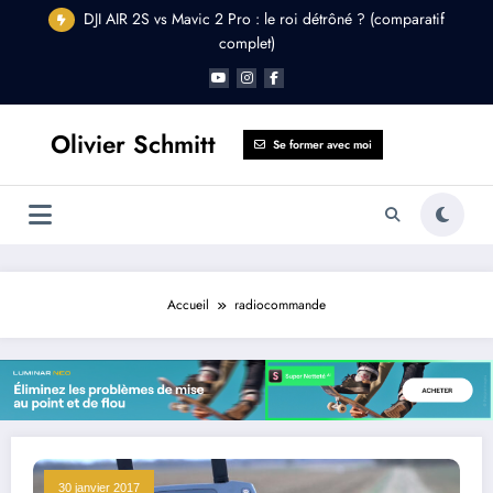
Aller
DJI AIR 2S vs Mavic 2 Pro : le roi détrôné ? (comparatif
au
complet)
contenu
Olivier Schmitt
Se former avec moi
Accueil
radiocommande
30 janvier 2017