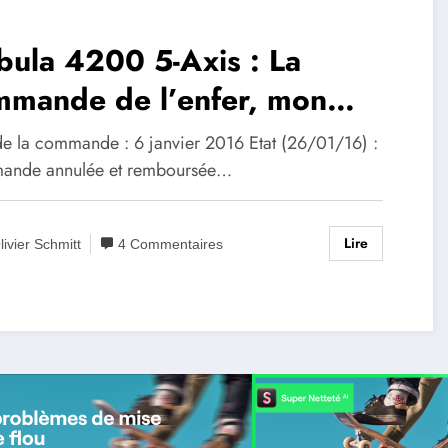
ula 4200 5-Axis : La
mmande de l’enfer, mon
périence FilmPower
de la commande : 6 janvier 2016 Etat (26/01/16) :
nde annulée et remboursée…
Lire
livier Schmitt
4 Commentaires