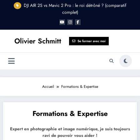
Aller
DJI AIR 2S vs Mavic 2 Pro : le roi détrôné ? (comparatif
au
complet)
contenu
Olivier Schmitt
Se former avec moi
Accueil
Formations & Expertise
Formations & Expertise
Expert en photographie et image numérique, je suis toujours
ravi de pouvoir vous aider !