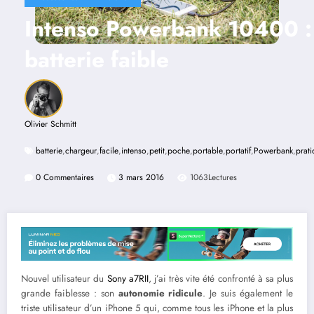
Intenso Powerbank 10400 : 
batterie faible
Olivier Schmitt
batterie
,
chargeur
,
facile
,
intenso
,
petit
,
poche
,
portable
,
portatif
,
Powerbank
,
prat
0 Commentaires
3 mars 2016
1063
Lectures
Nouvel utilisateur du
Sony a7RII
, j’ai très vite été confronté à sa plus
grande faiblesse : son
autonomie ridicule
. Je suis également le
triste utilisateur d’un iPhone 5 qui, comme tous les iPhone et la plus