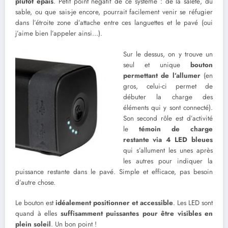
plutôt épais
. Petit point négatif de ce système : de la saleté, du
sable, ou que sais-je encore, pourrait facilement venir se réfugier
dans l’étroite zone d’attache entre ces languettes et le pavé (oui
j’aime bien l’appeler ainsi…).
Sur le dessus, on y trouve un
seul et unique
bouton
permettant de l’allumer
(en
gros, celui-ci permet de
débuter la charge des
éléments qui y sont connecté).
Son second rôle est d’activité
le
témoin de charge
restante via
4 LED bleues
qui s’allument les unes après
les autres pour indiquer la
puissance restante dans le pavé. Simple et efficace, pas besoin
d’autre chose.
Le bouton est
idéalement positionner et accessible
. Les LED sont
quand à elles
suffisamment puissantes pour être visibles en
plein soleil
. Un bon point !