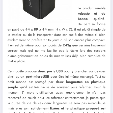
Le produit semble
robuste et de
bonne qualité
.
De part sa forme
en pavé de
44 x 89 x 44 mm
(H x W x D), il est plutôt simple de
le stocker ou de la transporter dans son sac à dos même si bien
évidemment on préférerait toujours qu’il soit encore plus compact.
Il en est de même pour son poids de
243g
que certains trouveront
correct mais qui ne me facilite pas la tâche lors des sessions
d’amaigrissement en poids de mes valises déjà bien remplies de
matos photo.
Ce modèle propose
deux ports USB
pour y brancher vos devices
ainsi qu’
un port microUSB
pour être lui-même rechargé. Tout ce
petit monde est protégé par
deux languettes en plastique
souple
qu’il est très facile de soulever puis refermer. Pour le
moment (1 mois d’utilisation quasi quotidienne) je n’ai pas
rencontré de soucis pour les refermer correctement. Je pense que
la durée de vie de ces deux languettes ne sera pas miraculeuse
mais elles sont
solidement fixées et le plastique proposé est