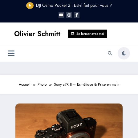
Aller
f
DJI Osmo Pocket 2 : Est-il fait pour vous ?
au
contenu
Olivier Schmitt
Se former avec moi
Accueil
Photo
Sony a7R II – Esthétique & Prise en main