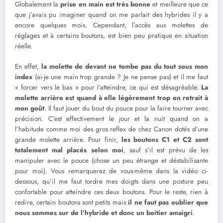
Globalement la
prise en main est très bonne
et meilleure que ce
que j’avais pu imaginer quand on me parlait des hybrides il y a
encore quelques mois. Cependant, l’accès aux molettes de
réglages et à certains boutons, est bien peu pratique en situation
réelle.
En effet,
la molette de devant ne tombe pas du tout sous mon
index
(ai-je une main trop grande ? Je ne pense pas) et il me faut
« forcer vers le bas » pour l’atteindre, ce qui est désagréable.
La
molette arrière est quand à elle légèrement trop en retrait à
mon goût
. Il faut jouer du bout du pouce pour la faire tourner avec
précision. C’est effectivement le jour et la nuit quand on a
l’habitude comme moi des gros reflex de chez Canon dotés d’une
grande molette arrière. Pour finir,
les boutons C1 et C2 sont
totalement mal placés selon moi
, sauf s’il est prévu de les
manipuler avec le pouce (chose un peu étrange et déstabilisante
pour moi). Vous remarquerez de vous-même dans la vidéo ci-
dessous, qu’il me faut tordre mes doigts dans une posture peu
confortable pour atteindre ces deux boutons. Pour le reste, rien à
redire, certain boutons sont petits mais
il ne faut pas oublier que
nous sommes sur de l’hybride et donc un boitier amaigri
.