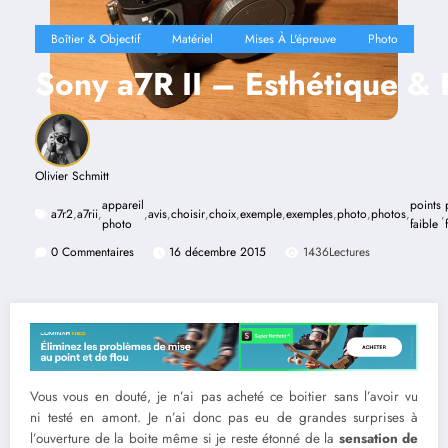
Boîtier & Objectif
Matériel
Mises À L'épreuve
Photo
Sony a7R II – Esthétique & 
Olivier Schmitt
appareil
points
a7r2
,
a7rii
,
,
avis
,
choisir
,
choix
,
exemple
,
exemples
,
photo
,
photos
,
,
photo
faible
0 Commentaires
16 décembre 2015
1436
Lectures
Vous vous en douté, je n’ai pas acheté ce boitier sans l’avoir vu
ni testé en amont. Je n’ai donc pas eu de grandes surprises à
l’ouverture de la boite même si je reste étonné de la
sensation de