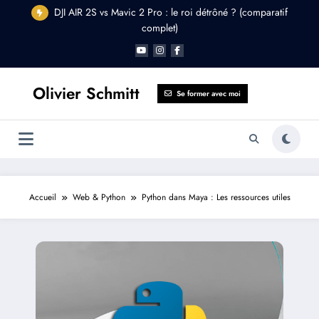
Aller
DJI AIR 2S vs Mavic 2 Pro : le roi détrôné ? (comparatif
au
complet)
contenu
Olivier Schmitt
Se former avec moi
Accueil
Web & Python
Python dans Maya : Les ressources utiles