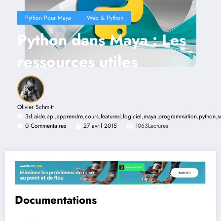
Python Pour Maya
Web & Python
Python dans Maya : Les
ressources utiles
Olivier Schmitt
3d
,
aide
,
api
,
apprendre
,
cours
,
featured
,
logiciel
,
maya
,
programmation
,
python
,
s
0 Commentaires
27 avril 2015
1063
Lectures
Documentations