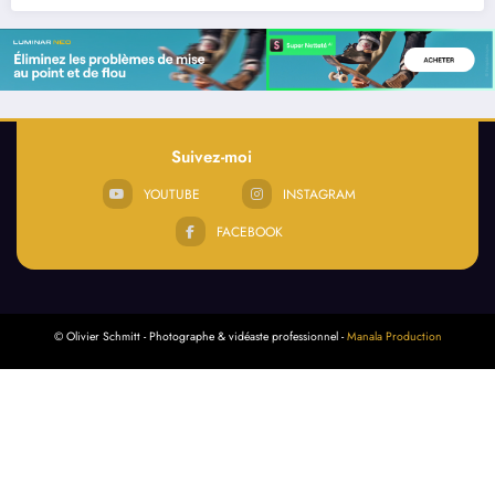
Suivez-moi
YOUTUBE
INSTAGRAM
FACEBOOK
© Olivier Schmitt - Photographe & vidéaste professionnel -
Manala Production