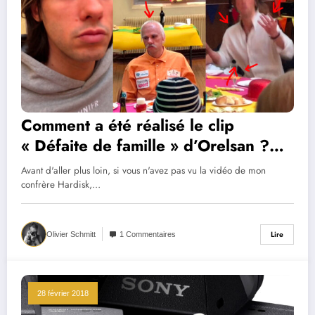
Comment a été réalisé le clip
« Défaite de famille » d’Orelsan ?
Mon complément à la vidéo
Avant d'aller plus loin, si vous n'avez pas vu la vidéo de mon
d’Hardisk
confrère Hardisk,…
Lire
Olivier Schmitt
1 Commentaires
28 février 2018