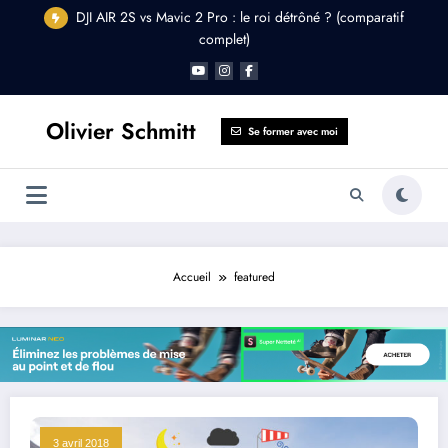
Aller
DJI AIR 2S vs Mavic 2 Pro : le roi détrôné ? (comparatif
au
complet)
DJI Osmo Pocket 2 : Est-il fait pour vous ?
contenu
Olivier Schmitt
Se former avec moi
Accueil
featured
3 avril 2018