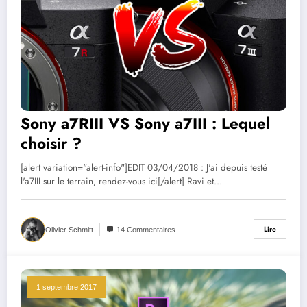
Sony a7RIII VS Sony a7III : Lequel
choisir ?
[alert variation="alert-info"]EDIT 03/04/2018 : J'ai depuis testé
l'a7III sur le terrain, rendez-vous ici[/alert] Ravi et…
Lire
Olivier Schmitt
14 Commentaires
1 septembre 2017