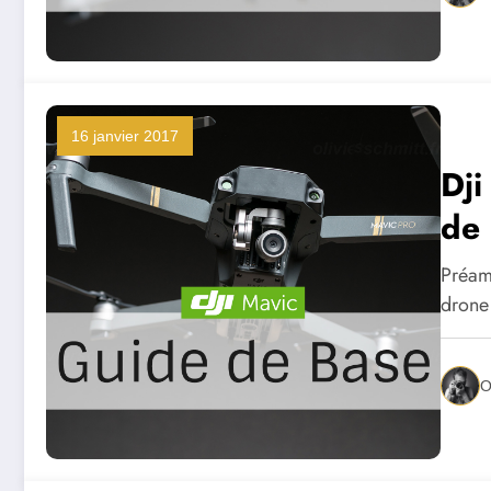
16 janvier 2017
Dji
de 
Préam
drone
O