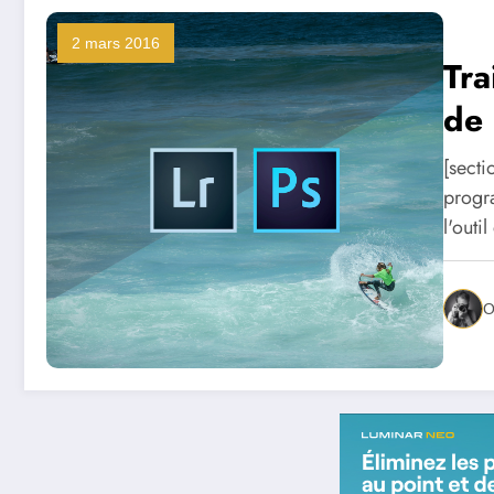
2 mars 2016
Tra
de 
[sect
progr
l'out
O