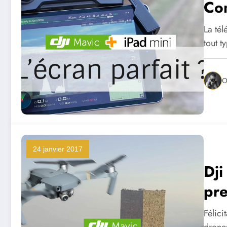
Com
La té
tout 
O
24 janvier 2017
Dji
pre
Félici
drone