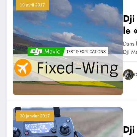
19 avril 2017
Dji
le 
com
Dans l
Dji M
O
30 janvier 2017
Dji