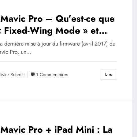
 Mavic Pro – Qu’est-ce que
« Fixed-Wing Mode » et
ment l’utiliser ?
a dernière mise à jour du firmware (avril 2017) du
avic Pro, un…
Lire
livier Schmitt
1 Commentaires
 Mavic Pro + iPad Mini : La