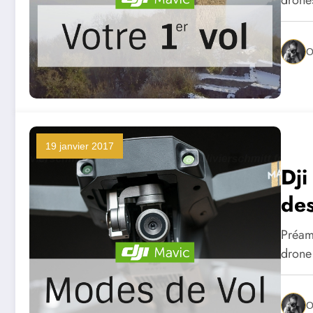
O
19 janvier 2017
Dji
des
Préam
drone
O