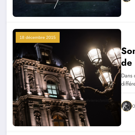
18 décembre 2015
Son
de
Dans c
diffé
O