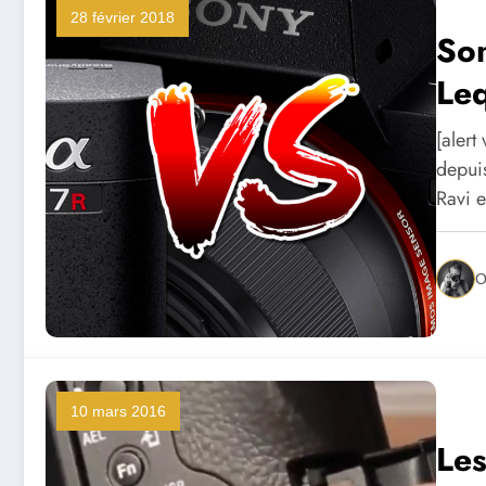
28 février 2018
Son
Leq
[alert
depuis
Ravi 
O
10 mars 2016
Les