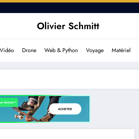
DJI RS 2 et DJI RSC 2 : L’es
Olivier Schmitt
Vidéo
Drone
Web & Python
Voyage
Matériel