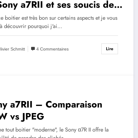
Sony a7RII et ses soucis de
esse d’écriture
e boitier est très bon sur certains aspects et je vous
 à découvrir pourquoi j'ai…
Lire
livier Schmitt
4 Commentaires
ny a7RII – Comparaison
W vs JPEG
tout boitier "moderne", le Sony α7R II offre la
bilité de prendre des clichés,…