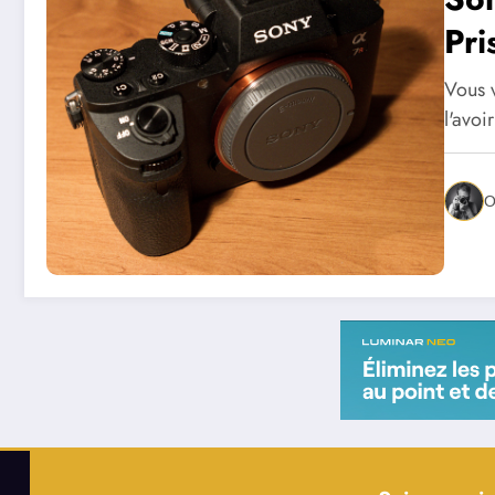
Pri
Vous v
l'avoi
O