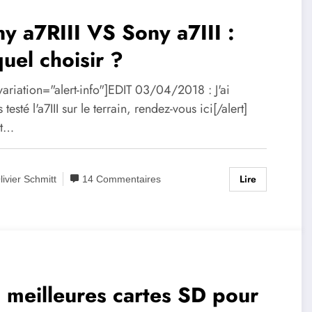
y a7RIII VS Sony a7III :
uel choisir ?
 variation="alert-info"]EDIT 03/04/2018 : J'ai
 testé l'a7III sur le terrain, rendez-vous ici[/alert]
et…
Lire
livier Schmitt
14 Commentaires
 meilleures cartes SD pour