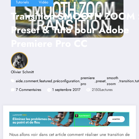
Tutoriels
Vidéo
Transition SMOOTH ZOOM 
Preset & Tuto pour Adobe
Premiere Pro CC
Olivier Schmitt
premiere
smooth
aide
,
comment
,
featured
,
préconfiguration
,
,
preset
,
,
transition
,
tu
pro
zoom
7 Commentaires
1 septembre 2017
2150
Lectures
Nous allons voir dans cet article comment réaliser une transition de