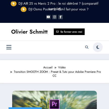
Aller
DJI Osmo Pocket 2 : Est-il fait pour vous ?
au
contenu
Olivier Schmitt
Se former avec moi
Accueil
Vidéo
Transition SMOOTH ZOOM : Preset & Tuto pour Adobe Premiere Pro
CC